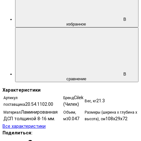
В
избранное
В
сравнение
Характеристики
Cilek
Артикул
Бренд
21.3
Вес, кг
20.54.1102.00
(Чилек)
поставщика
Ламинированная
Материал
Объем,
Размеры (ширина х глубина х
ДСП толщиной 8-16 мм.
0.047
108х29х72
м3
высота), см
Все характеристики
Поделиться: