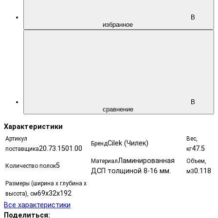
В
избранное
В
сравнение
Характеристики
Артикул
Вес,
Cilek (Чилек)
Бренд
20.73.1501.00
47.5
поставщика
кг
Ламинированная
Материал
Объем,
5
Количество полок
ДСП толщиной 8-16 мм.
0.118
м3
Размеры (ширина х глубина х
69х32х192
высота), см
Все характеристики
Поделиться: