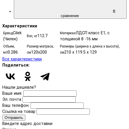
В
сравнение
Характеристики
Cilek
ЛДСП класс Е1, с
Бренд
Материал
112.7
Вес, кг
(Чилек)
толщиной 8 -16 мм
Объем,
Размер матраса,
Размеры (ширина х длина х высота),
0.286
120х200
210 x 119.5 x 129
м3
см
см
Все характеристики
Поделиться:
Нашли дешевле?
Ваше имя:
Эл. почта
Ваш телефон:
Ссылка на товар
Отправить
Введите адрес доставки