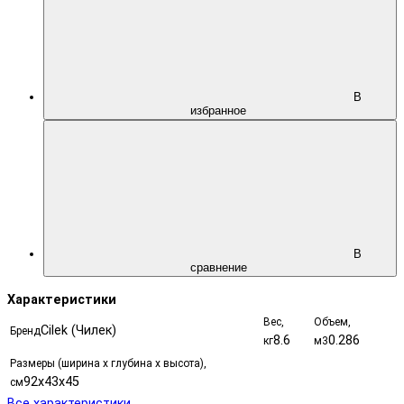
В
избранное
В
сравнение
Характеристики
Вес,
Объем,
Cilek (Чилек)
Бренд
8.6
0.286
кг
м3
Размеры (ширина х глубина х высота),
92х43х45
см
Все характеристики