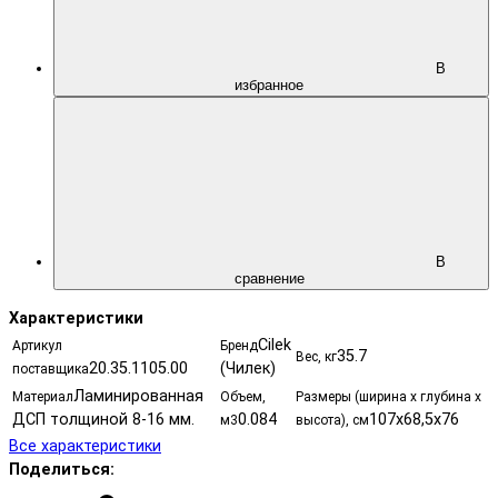
В
избранное
В
сравнение
Характеристики
Cilek
Артикул
Бренд
35.7
Вес, кг
20.35.1105.00
(Чилек)
поставщика
Ламинированная
Материал
Объем,
Размеры (ширина х глубина х
ДСП толщиной 8-16 мм.
0.084
107x68,5x76
м3
высота), см
Все характеристики
Поделиться: