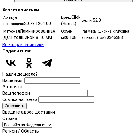
Характеристики
Cilek
Артикул
Бренд
52.8
Вес, кг
20.73.1201.00
(Чилек)
поставщика
Ламинированная
Материал
Объем,
Размеры (ширина х глубина
ДСП толщиной 8-16 мм.
0.108
80х46х83
м3
х высота), см
Все характеристики
Поделиться:
Нашли дешевле?
Ваше имя:
Эл. почта
Ваш телефон:
Ссылка на товар
Отправить
Введите адрес доставки
Страна
Регион / Область