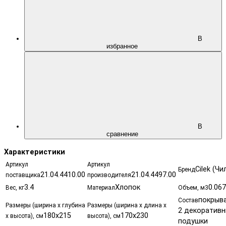
В
избранное
В
сравнение
Характеристики
Артикул
Артикул
Cilek (Чи
Бренд
21.04.4410.00
21.04.4497.00
поставщика
производителя
3.4
Хлопок
0.067
Вес, кг
Материал
Объем, м3
покрыва
Состав
Размеры (ширина х глубина
Размеры (ширина х длина х
2 декоратив
180x215
170x230
х высота), см
высота), см
подушки