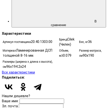
В
сравнение
Характеристики
Cilek
Бренд
20.40.1303.00
36
Артикул поставщика
Вес, кг
(Чилек)
Ламинированная ДСП
Материал
Объем,
Размер матраса,
толщиной 8-16 мм.
0.079
90x190
м3
см
Размеры (ширина х длина х высота),
96x194.2x24
см
Все характеристики
Поделиться:
Нашли дешевле?
Ваше имя:
Эл. почта