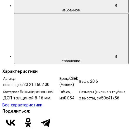
В
избранное
В
сравнение
Характеристики
Cilek
Артикул
Бренд
20.6
Вес, кг
20.21.1602.00
(Чилек)
поставщика
Ламинированная
Материал
Объем,
Размеры (ширина х глубина
ДСП толщиной 8-16 мм.
0.054
50х41х56
м3
х высота), см
Все характеристики
Поделиться: